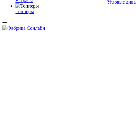
матрасы
Угловые див
Топперы