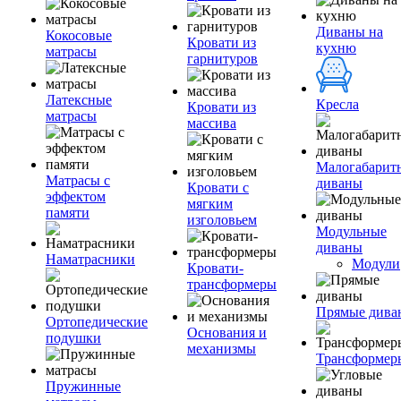
Диваны на
Кокосовые
Кровати из
кухню
матрасы
гарнитуров
Латексные
Кресла
Кровати из
матрасы
массива
Малогабарит
Матрасы с
диваны
Кровати с
эффектом
мягким
памяти
изголовьем
Модульные
диваны
Наматрасники
Модули
Кровати-
трансформеры
Прямые дива
Ортопедические
Основания и
подушки
механизмы
Трансформер
Пружинные