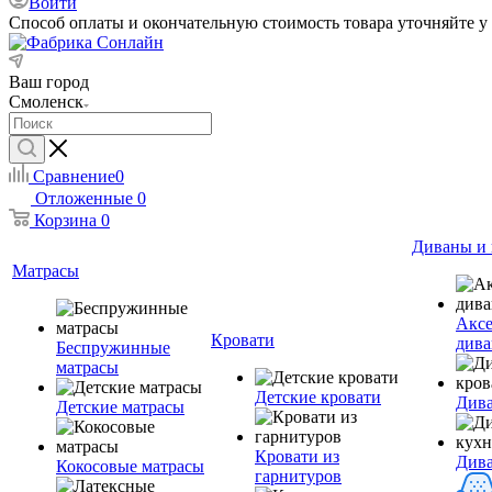
Войти
Способ оплаты и окончательную стоимость товара уточняйте у
Ваш город
Смоленск
Сравнение
0
Отложенные
0
Корзина
0
Диваны и 
Матрасы
Аксе
Кровати
дива
Беспружинные
матрасы
Детские кровати
Дива
Детские матрасы
Кровати из
Див
Кокосовые матрасы
гарнитуров