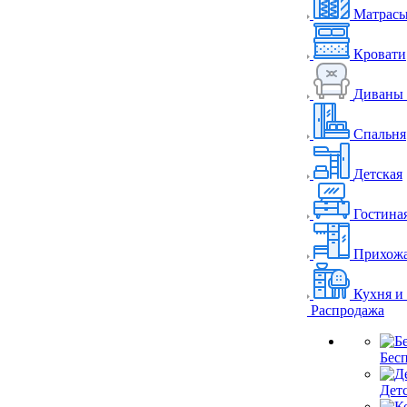
Матрас
Кровати
Диваны 
Спальня
Детская
Гостина
Прихож
Кухня и
Распродажа
Бес
Дет