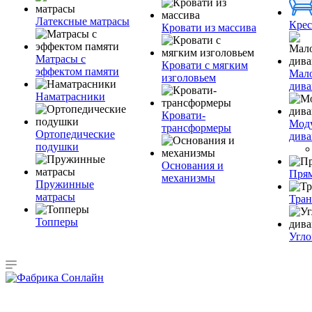
Латексные матрасы
Крес
Кровати из массива
Матрасы с
Кровати с мягким
эффектом памяти
Мал
изголовьем
див
Наматрасники
Кровати-
Мод
трансформеры
Ортопедические
див
подушки
Основания и
Пря
механизмы
Пружинные
матрасы
Тра
Топперы
Угло