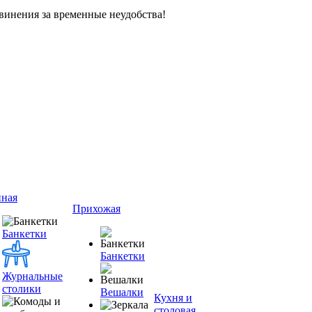
винения за временные неудобства!
иная
Прихожая
Банкетки
Банкетки
Журнальные
столики
Вешалки
Кухня и
столовая