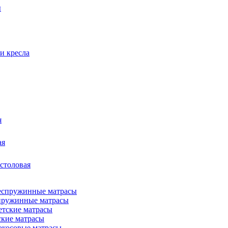
ы
и кресла
я
ая
 столовая
пружинные матрасы
ские матрасы