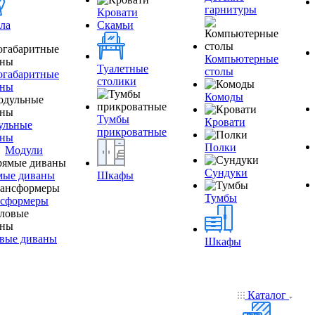
гарнитуры
Кровати
ла
Скамьи
Компьютерные
Туалетные
столы
огабаритные
столики
аны
Комоды
Тумбы
Кровати
ульные
прикроватные
аны
Полки
Модули
Сундуки
мые диваны
Шкафы
Тумбы
нсформеры
вые диваны
Шкафы
Каталог