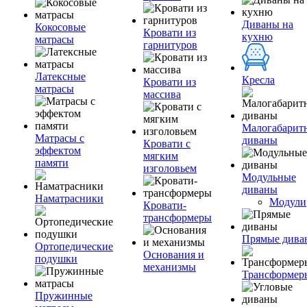
Диваны на
Кокосовые
Кровати из
кухню
матрасы
гарнитуров
Латексные
Кресла
Кровати из
матрасы
массива
Малогабарит
Матрасы с
диваны
Кровати с
эффектом
мягким
памяти
изголовьем
Модульные
диваны
Наматрасники
Модули
Кровати-
трансформеры
Прямые дива
Ортопедические
Основания и
подушки
механизмы
Трансформер
Пружинные