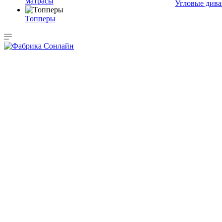
матрасы
Угловые див
Топперы