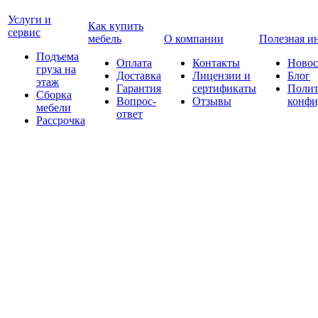
Услуги и
Как купить
сервис
мебель
О компании
Полезная и
Подъема
Оплата
Контакты
Новос
груза на
Доставка
Лицензии и
Блог
этаж
Гарантия
сертификаты
Полит
Сборка
Вопрос-
Отзывы
конфи
мебели
ответ
Рассрочка