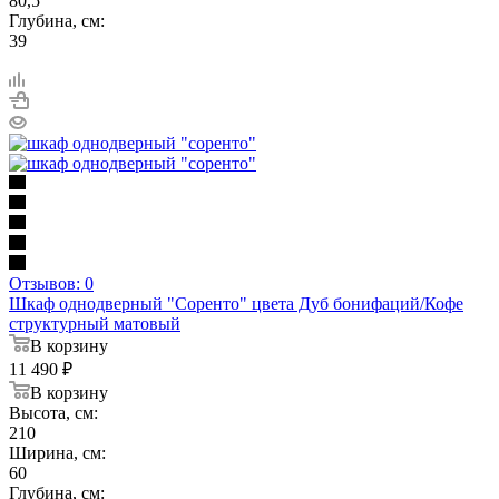
80,5
Глубина, см:
39
Отзывов: 0
Шкаф однодверный "Соренто" цвета Дуб бонифаций/Кофе
структурный матовый
В корзину
11 490
₽
В корзину
Высота, см:
210
Ширина, см:
60
Глубина, см: