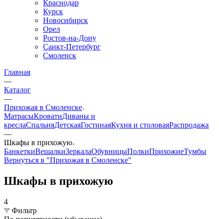
Краснодар
Курск
Новосибирск
Орел
Ростов-на-Дону
Санкт-Петербург
Смоленск
Главная
—
Каталог
—
Прихожая в Смоленске
Матрасы
Кровати
Диваны и
кресла
Спальня
Детская
Гостиная
Кухня и столовая
Распродажа
—
Шкафы в прихожую
Банкетки
Вешалки
Зеркала
Обувницы
Полки
Прихожие
Тумбы
Вернуться в "Прихожая в Смоленске"
Шкафы в прихожую
4
Фильтр