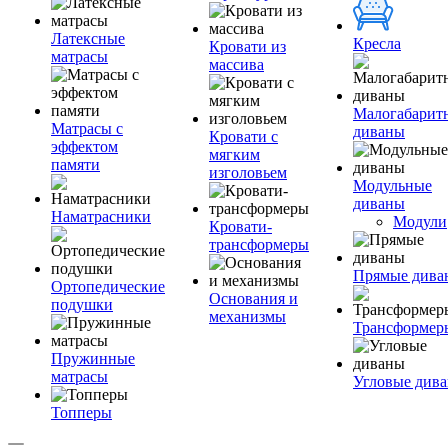
Латексные
Кресла
Кровати из
матрасы
массива
Малогабарит
Матрасы с
диваны
Кровати с
эффектом
мягким
памяти
изголовьем
Модульные
диваны
Наматрасники
Модули
Кровати-
трансформеры
Прямые дива
Ортопедические
Основания и
подушки
механизмы
Трансформер
Пружинные
матрасы
Угловые див
Топперы